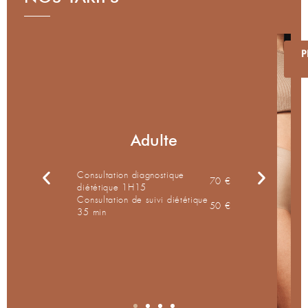
P
Adol
Adulte
Consultation diagnostique
90 €
70 €
Consultat
diététique 1H15
diététiqu
tique
Consultation de suivi diététique
60 €
50 €
Consultat
35 min
30 min