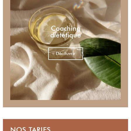
Coaching
diétetique
Découvrir
NOS TARIFS