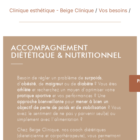
Clinique esthétique - Beige Clinique
/
Vos besoins
/
ACCOMPAGNEMENT
DIÉTÉTIQUE & NUTRITIONNEL
Besoin de régler un problème de
surpoids
,
P
d’
obésité
, de
maigreur
ou de
diabète
? Vous êtes
athlète
et recherchez un moyen d’optimiser votre
pratique sportive
et vos performances ? Une
approche bienveillante
pour
mener à bien un
objectif de perte de poids et de stabilisation
? Vous
avez le sentiment de ne pas y parvenir seul(e) ou
simplement avec l’alimentation ?
Chez Beige Clinique, nos coach diététiques
(dieteticienne et corpothérapeute), vous permettront