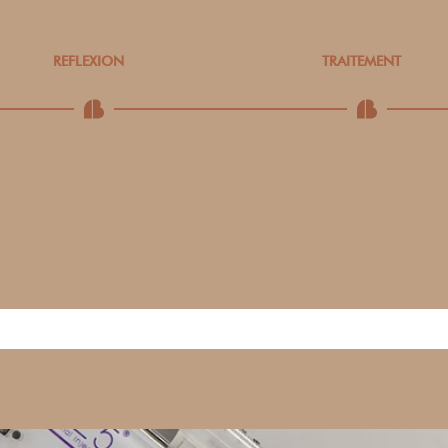
REFLEXION
TRAITEMENT
Prenez le temps de la
Après la signature du
réflexion pour choisir entre
consentement éclairé,
les méthodes proposées
l’acte peut enfin être
par notre expert.
pratiqué par notre expert.