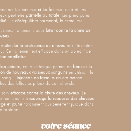
ncerner les
hommes et les femmes
, cela dit les
eux peut être p
artielle ou totale
. Les principales
dité, un déséquilibre hormonal, le stress
, etc.
usieurs traitements pour
lutter contre la chute de
eveux
:
 de
stimuler la croissance du cheveu
par l’injection
u. Ce traitement est efficace dans un objectif de
tion
capillaire
.
laquettaire
, cette technique permet de
booster la
tion de nouveaux vaisseaux sanguins
en utilisant le
e sang. L
’injection de facteurs de croissance
hes des follicules pileux du cuir chevelu.
e soin
efficace contre la chute des cheveux
. Le
s cellules, et
encourage la repousse des cheveux
uge et jaune
notamment qui pénètrent jusque dans
e profond.
votre séance