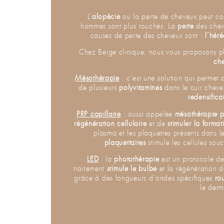
L’
alopécie
ou la perte de cheveux peut co
hommes sont plus touchés. La
perte
des chev
causes de perte des cheveux sont :
l’héré
Chez Beige clinique, nous vous proposons pl
ch
Mésothérapie
: c’est une solution qui permet
de plusieurs
polyvitamines
dans le cuir chevel
redensifica
PRP capillaire
: aussi appelée
mésothérapie
p
régénération
cellulaire
et de
stimuler la forma
plasma et les plaquettes présents dans l
plaquettaires
stimule les cellules souc
LED
: la
photothérapie
est un protocole d
traitement
stimule le bulbe
et la régénération de
grâce à des longueurs d’ondes spécifiques
ro
le derm