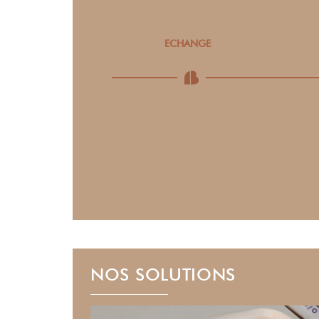
ECHANGE
C’est le moment de
discuter de vos envies avec
notre médecin expert, il
vous proposera un
protocole adapté à vos
besoins.
NOS SOLUTIONS