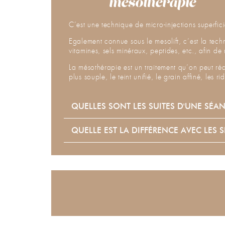
mesothérapie
C’est une technique de micro-injections superfici
Egalement connue sous le mesolift, c’est la techn
vitamines, sels minéraux, peptides, etc., afin de 
La mésothérapie est un traitement qu’on peut réa
plus souple, le teint unifié, le grain affiné, les rid
QUELLES SONT LES SUITES D'UNE SÉA
QUELLE EST LA DIFFÉRENCE AVEC LES 