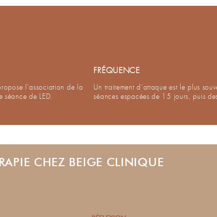
FRÉQUENCE
 propose l’association de la
Un traitement d’attaque est le plus sou
ne séance de LED.
séances espacées de 15 jours, puis des
APIE CHEZ BEIGE CLINIQUE