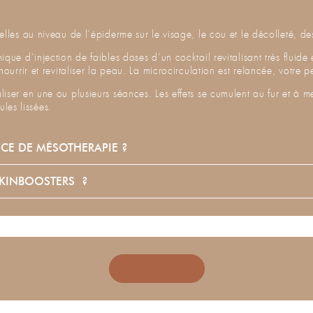
elles au niveau de l’épiderme sur le visage, le cou et le décolleté, d
ique d’injection de faibles doses d’un cocktail revitalisant très flui
nourrir et revitaliser la peau. La microcirculation est relancée, votre 
liser en une ou plusieurs séances. Les effets se cumulent au fur et à 
ules lissées.
NCE DE MÉSOTHERAPIE ?
SKINBOOSTERS ?
prendre rdv