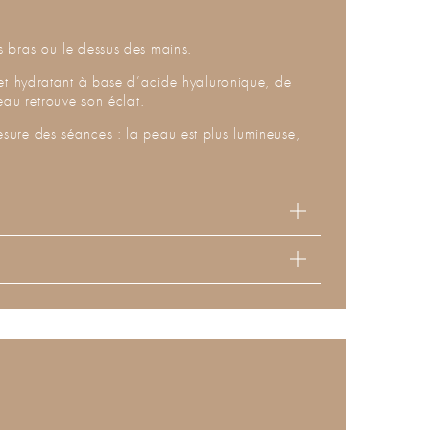
es bras ou le dessus des mains.
de et hydratant à base d’acide hyaluronique, de
peau retrouve son éclat.
mesure des séances : la peau est plus lumineuse,