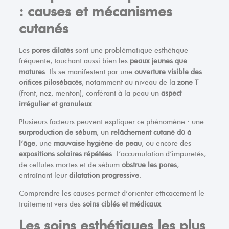
: causes et mécanismes
cutanés
Les
pores dilatés
sont une problématique esthétique
fréquente, touchant aussi bien les
peaux jeunes que
matures
. Ils se manifestent par une
ouverture visible des
orifices pilosébacés
, notamment au niveau de la
zone T
(front, nez, menton), conférant à la peau un
aspect
irrégulier et granuleux
.
Plusieurs facteurs peuvent expliquer ce phénomène : une
surproduction de sébum
, un
relâchement cutané dû à
l’âge
, une
mauvaise hygiène de peau
, ou encore des
expositions solaires répétées
. L’accumulation d’impuretés,
de cellules mortes et de sébum
obstrue les pores
,
entraînant leur
dilatation progressive
.
Comprendre les causes permet d’orienter efficacement le
traitement vers des
soins ciblés et médicaux
.
Les soins esthétiques les plus