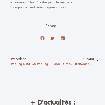
de l’année. Offrez à votre peau le meilleur
accompagnement, saison après saison.
Partager :
Précédent
Suivant
Peeling Doux Ou Peeling Profond : Sublimez Votre Peau Avec Le Protocole Idéal À Marseille
Pores Dilatés : Traitements Esthétiques Efficaces À Marseille
+ D'actualités :