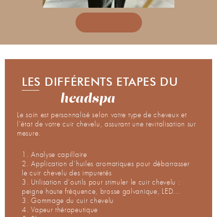
prendre rdv
LES DIFFÉRENTS ETAPES DU
headspa
Le soin est personnalisé selon votre type de cheveux et
l’état de votre cuir chevelu, assurant une revitalisation sur
mesure.
1. Analyse capillaire
2. Application d’huiles aromatiques pour débarrasser
le cuir chevelu des impuretés
3. Utilisation d’outils pour stimuler le cuir chevelu :
peigne haute fréquence, brosse galvanique, LED…
3. Gommage du cuir chevelu
4. Vapeur thérapeutique