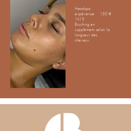
Headspa
expérience
150 €
1h15
Brushing en
supplément selon la
longueur des
cheveux.