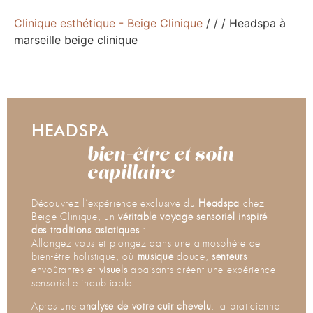
Clinique esthétique - Beige Clinique
/
/
/
Headspa à
marseille beige clinique
HEADSPA
bien-être et soin
capillaire
Découvrez l’expérience exclusive du
Headspa
chez
Beige Clinique, un
véritable voyage sensoriel inspiré
des traditions asiatiques
:
Allongez vous et plongez dans une atmosphère de
bien-être holistique, où
musique
douce,
senteurs
envoûtantes et
visuels
apaisants créent une expérience
sensorielle inoubliable.
Apres une a
nalyse de votre cuir chevelu
, la praticienne