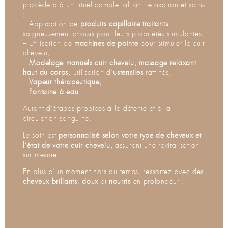
procèdera à un rituel complet alliant relaxation et soins
:
– Application de
produits capillaire traitants
soigneusement choisis pour leurs propriétés stimulantes,
– Utilisation de
machines de pointe
pour stimuler le cuir
chevelu,
–
Modelage manuels cuir chevelu,
massage relaxant
haut du corps,
utilisation d’
ustensiles
raffinés,
–
Vapeur thérapeutique,
–
Fontaine à eau
…
Autant d’étapes propices à la détente et à la
circulation sanguine.
Le soin est
personnalisé
selon votre type de cheveux et
l’état de votre cuir chevelu,
assurant une revitalisation
sur mesure.
En plus d’un moment hors du temps, ressortez avec des
cheveux brillants
,
doux
et
nourris
en profondeur !