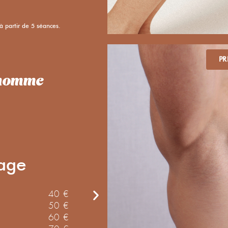
 à partir de 5 séances.
PR
e homme
zones co
sage
Col de chemise
Aisselles
40 €
Epaules
50 €
Pectoraux
60 €
Maillot intégral