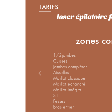
TARIFS
laser épilatoire
zones co
1/2jambes
Cuisses
Jambes complètes
Aisselles
Maillot classique
Maillot échancré
Maillot intégral
SIF
Fesses
bras entier