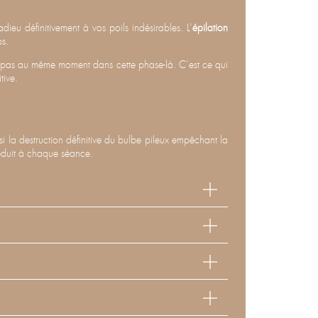
dieu définitivement à vos poils indésirables. L’
épilation
ps.
ent pas au même moment dans cette phase-là. C’est ce qui
tive.
si la destruction définitive du bulbe pileux empêchant la
 réduit à chaque séance.