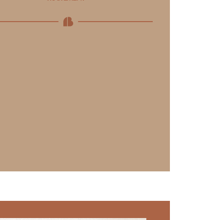
Après la signature du consentement
éclairé, l’acte peut enfin être pratiqué
par notre expert. Il est recommandé de
raser la zone 2 à 3 jours avant. Place
ensuite à un quadrillage précis de la
zone à traiter au crayon blanc afin de ne
manquer aucun poil.