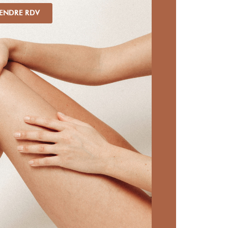
ENDRE RDV
Multizon
age
Lèvre + menton
35 €
Maillot intégral + aisselles
40 €
1/2 jambes + maillot classique
50 €
Jambes complètes + maillot éch
40 €
Jambes complètes + aisselles + 
110 €
intégral + SIF