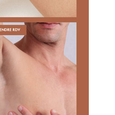
ENDRE RDV
rps
Multizon
60 €
Col de chemise + contour de b
80 €
Pectoraux + aisselles
100 €
Torse entier + aisselles
150 €
Dos entier + aisselles
190 €
Torse entier + cou