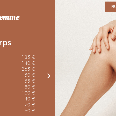
PR
 femme
rps
zones vis
135 €
140 €
265 €
espaces intersourcils
50 €
Lèvre supérieure
55 €
Favoris
80 €
Menton
100 €
Visage entier
40 €
70 €
160 €