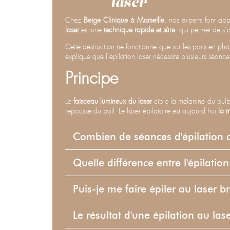
laser
Chez
Beige Clinique à Marseille
, nos experts font app
laser
est une
technique rapide et sûre
qui permet de s’af
Cette destruction ne fonctionne que sur les poils en ph
explique que l’épilation laser nécessite plusieurs séances
Principe
Le
faisceau lumineux du laser
cible la mélanine du bulbe
repousse du poil.
Le laser épilatoire est aujourd’hui
la 
Combien de séances d'épilation au
Quelle différence entre l'épilatio
Puis-je me faire épiler au laser b
Le résultat d'une épilation au laser