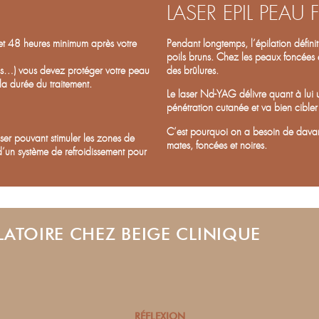
LASER EPIL PEAU
t et 48 heures minimum après votre
Pendant longtemps, l’épilation défini
poils bruns. Chez les peaux foncées et
as…) vous devez protéger votre peau
des brûlures.
la durée du traitement.
Le laser Nd-YAG délivre quant à lui 
pénétration cutanée et va bien cibler
C’est pourquoi on a besoin de davan
ser pouvant stimuler les zones de
mates, foncées et noires.
d’un système de refroidissement pour
LATOIRE CHEZ BEIGE CLINIQUE
RÉFLEXION