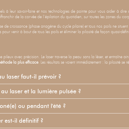
els à leur savoir-faire et nos technologies de pointe pour vous aider à dire a
franchir de la corvée de l’épilation du quotidien, sur toutes les zones du cor
ase de croissance (phase anagène du cycle pilaire) et tous nos poils ne situ
 pour venir à bout de tous les poils et éliminer la pilosité de façon quasi-défini
 pileux avec précision. Le laser traverse la peau sans la léser, et entraîne ain
méthode la plus efficace
. Les résultats se voient immédiatement : la pilosité se
 laser faut-il prévoir ?
n au laser et la lumière pulsée ?
roné(e) ou pendant l'été ?
 est-il définitif ?