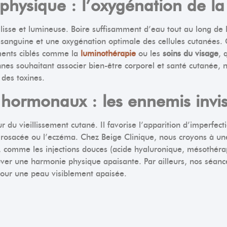
é physique : l’oxygénation de l
isse et lumineuse. Boire suffisamment d’eau tout au long de l
n sanguine et une oxygénation optimale des cellules cutanées.
ements ciblés comme la
luminothérapie
ou les
soins du visage
, 
onnes souhaitant associer bien-être corporel et santé cutanée
 des toxines.
s hormonaux : les ennemis invi
 du vieillissement cutané. Il favorise l’apparition d’imperfec
 rosacée ou l’eczéma. Chez Beige Clinique, nous croyons à un
, comme les injections douces (acide hyaluronique, mésothérap
ver une harmonie physique apaisante. Par ailleurs, nos séan
 pour une peau visiblement apaisée.