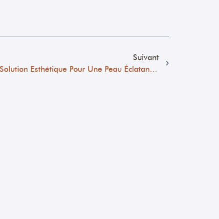
Suivant
Mésothérapie À Marseille : La Solution Esthétique Pour Une Peau Éclatante Et Revitalisée