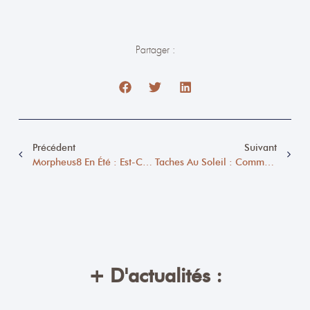
Partager :
Précédent
Suivant
Morpheus8 En Été : Est-Ce Possible Sans Risque ?
Taches Au Soleil : Comment Les Prévenir Et Les Traiter Efficacement ?
+ D'actualités :