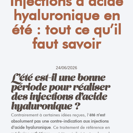
Injections d’acide
hyaluronique en
été : tout ce qu’il
faut savoir
24/06/2026
L’été est-il une bonne
période pour réaliser
des injections d’acide
hyaluronique ?
Contrairement à certaines idées reçues, l’
été n’est
absolument pas une contre-indication aux injections
d’acide hyaluronique
. Ce traitement de référence en